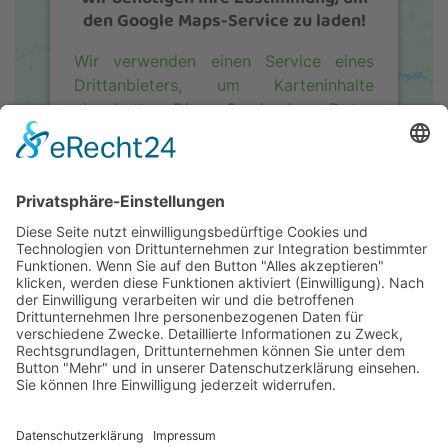
Wir benötigen Ihre Zustimmung, um
den Google Maps-Service zu laden!
Wir verwenden einen Service eines
Drittanbieters, um Karteninhalte
einzubetten. Dieser Service kann Daten
zu Ihren Aktivitäten sammeln. Bitte
lesen Sie die Details durch und
stimmen Sie der Nutzung des Service
zu, um diese Karte anzuzeigen.
Mehr Informationen
Akzeptieren
Usercentrics Consent
powered by
Management Platform
&
eRecht24