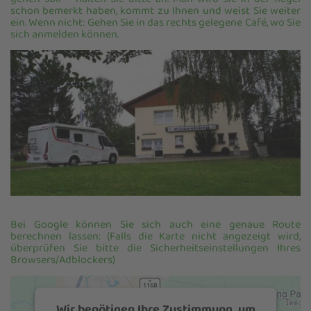
gehen soll – halten Sie bitte an. Man wird Sie in der Regel
schon bemerkt haben, kommt zu Ihnen und weist Sie weiter
ein. Wenn nicht: Gehen Sie in das rechts gelegene Café, wo Sie
sich anmelden können.
Bei Google können Sie sich auch eine genaue Route
berechnen lassen: (Falls die Karte nicht angezeigt wird,
überprüfen Sie bitte die Sicherheitseinstellungen Ihres
Browsers/Adblockers)